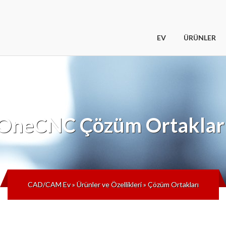
EV
ÜRÜNLER
OneCNC
Çözüm Ortaklar
CAD/CAM Ev
»
Ürünler ve Özellikleri
»
Çözüm Ortakları