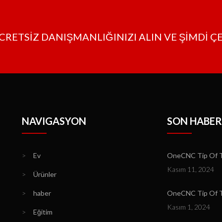
CRETSİZ DANIŞMANLIĞINIZI ALIN VE ŞİMDİ Ç
NAVIGASYON
SON HABER
>
Ev
OneCNC Tip Of Th
Kasım 11, 2024
>
Ürünler
>
haber
OneCNC Tip Of T
Kasım 1, 2024
>
Eğitim