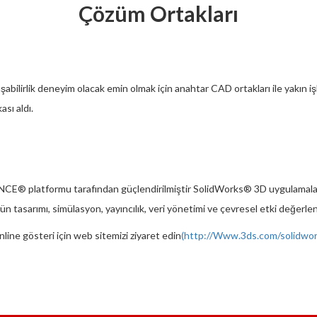
Çözüm Ortakları
bilirlik deneyim olacak emin olmak için anahtar CAD ortakları ile yakın işbirl
sı aldı.
® platformu tarafından güçlendirilmiştir SolidWorks® 3D uygulamalar mü
 tasarımı, simülasyon, yayıncılık, veri yönetimi ve çevresel etki değerle
online gösteri için web sitemizi ziyaret edin
(
http://Www.3ds.com/solidwo