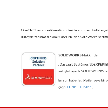
OneCNC'den sürekli kendi ürünleri ile sorunsuz birlikte çalışa
düzeyde tanınması olarak OneCNC'den SolidWorks sertifika
SOLIDWORKS Hakkında
, Dassault Systèmes 3DEXPERIENCE
yoluyla başarılı. SOLIDWORKS ürün
En son haberler, bilgiler veya bir 
çağrı
+1 781 810 5011
).