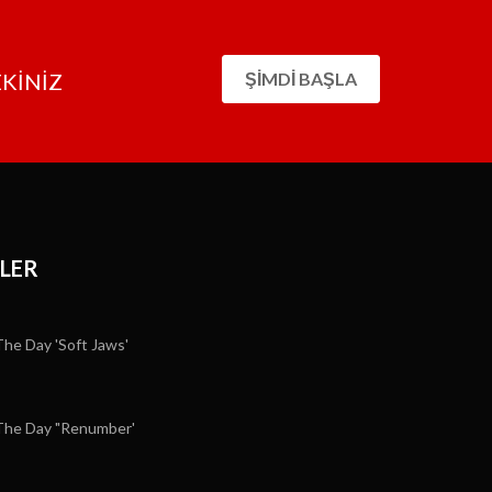
EKİNİZ
ŞIMDI BAŞLA
LER
e Day 'Soft Jaws'
he Day "Renumber'