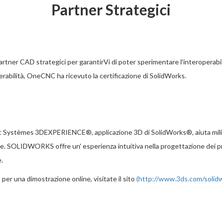
Partner Strategici
er CAD strategici per garantirVi di poter sperimentare l'interoperabilità
erabilità, OneCNC ha ricevuto la certificazione di SolidWorks.
t Systèmes 3DEXPERIENCE®, applicazione 3D di SolidWorks®, aiuta milioni
. SOLIDWORKS offre un' esperienza intuitiva nella progettazione dei prodot
.
, per una dimostrazione online, visitate il sito
(
http://www.3ds.com/solid