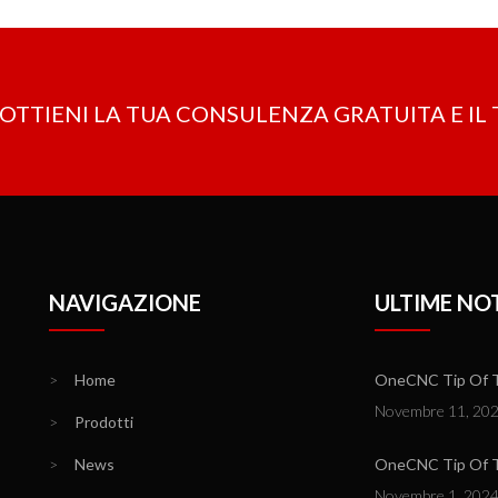
OTTIENI LA ​​TUA CONSULENZA GRATUITA E I
NAVIGAZIONE
ULTIME NOT
>
Home
OneCNC Tip Of Th
Novembre 11, 20
>
Prodotti
>
News
OneCNC Tip Of T
Novembre 1, 202