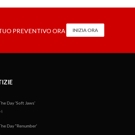
L TUO PREVENTIVO ORA
INIZIA ORA
IZIE
e Day 'Soft Jaws'
24
he Day "Renumber'
4