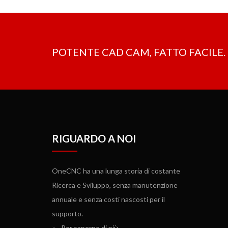
POTENTE CAD CAM, FATTO FACILE. 
RIGUARDO A NOI
OneCNC ha una lunga storia di costante
Ricerca e Sviluppo, senza manutenzione
annuale e senza costi nascosti per il
supporto.
>
Per saperne di più