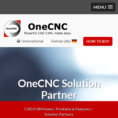
MENU
International
German (de)
HOW TO BUY
OneCNC
Solution
Partner
CAD/CAM Home
»
Produkte & Features
»
Solution Partners