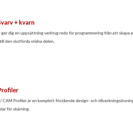
Svarv + kvarn
er dig en uppsättning verktyg redo för programmering från att skapa en 
ll den slutförda vridna delen.
Profiler
AM Profiler är en komplett fristående design- och tillverkningslösni
elar för skärning.