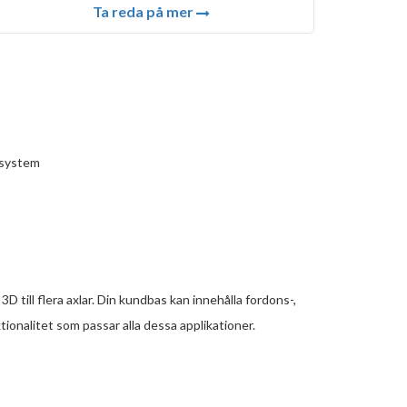
Ta reda på mer
-system
 till flera axlar. Din kundbas kan innehålla fordons-,
onalitet som passar alla dessa applikationer.