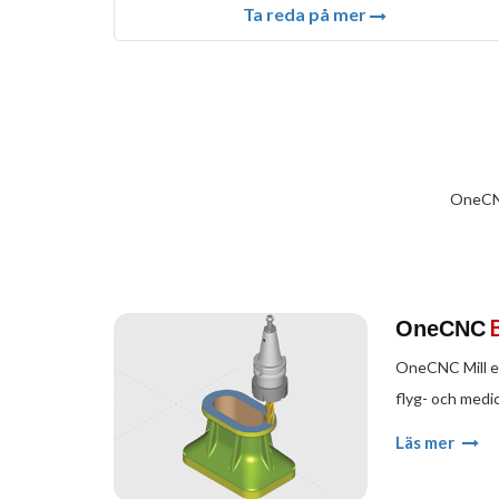
Ta reda på mer
OneCNC
OneCNC
OneCNC Mill erb
flyg- och medi
Läs mer