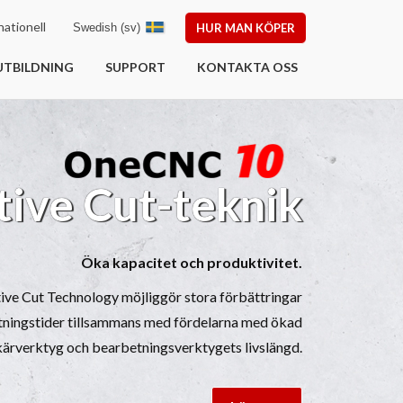
ationell
Swedish (sv)
HUR MAN KÖPER
UTBILDNING
SUPPORT
KONTAKTA OSS
tive Cut-teknik
Öka kapacitet och produktivitet.
e Cut Technology möjliggör stora förbättringar
tningstider tillsammans med fördelarna med ökad
kärverktyg och bearbetningsverktygets livslängd.