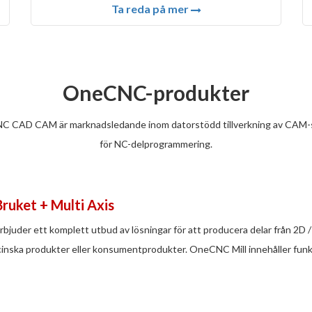
Ta reda på mer
OneCNC-produkter
 CAD CAM är marknadsledande inom datorstödd tillverkning av CAM
för NC-delprogrammering.
Bruket + Multi Axis
juder ett komplett utbud av lösningar för att producera delar från 2D / 3D
cinska produkter eller konsumentprodukter. OneCNC Mill innehåller funkti