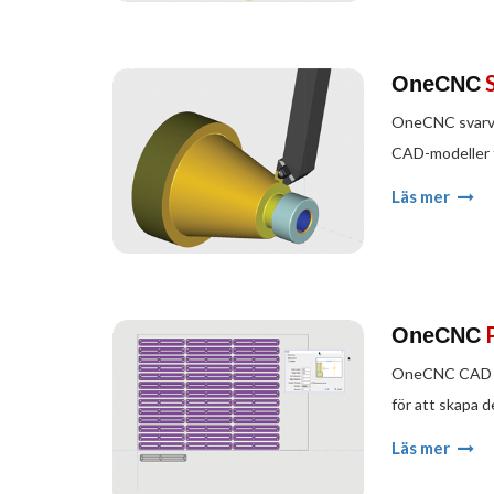
OneCNC
OneCNC svarv g
CAD-modeller ti
Läs mer
OneCNC
OneCNC CAD / C
för att skapa d
Läs mer