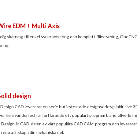
Wire EDM + Multi Axis
xlig skärning till enkel synkronisering och komplett flikstyrning, OneCNC
ring.
Solid design
esign CAD levererar en serie butikstestade designverktyg inklusive 3
er hela världen och är fortfarande ett populärt program bland tillverk
esign är CAD-delen av vårt populära CAD CAM-program och levererar
är redo att skapa din mekaniska del.