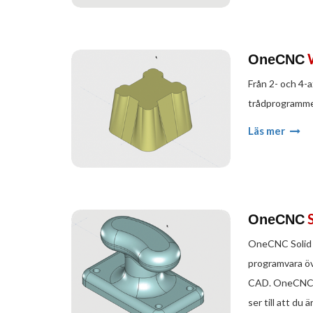
OneCNC
Från 2- och 4-a
trådprogramme
Läs mer
OneCNC
OneCNC Solid D
programvara öv
CAD. OneCNC D
ser till att du 