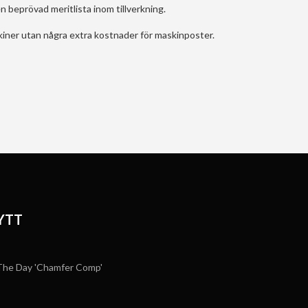
 beprövad meritlista inom tillverkning.
skiner utan några extra kostnader för maskinposter.
YTT
he Day 'Chamfer Comp'