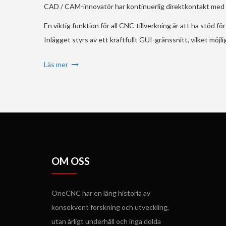
CAD / CAM-innovatör har kontinuerlig direktkontakt med vår
En viktig funktion för all CNC-tillverkning är att ha stöd
Inlägget styrs av ett kraftfullt GUI-gränssnitt, vilket möjl
Läs mer
OM OSS
OneCNC har en lång historia av
konsekvent forskning och utveckling,
utan årligt underhåll och inga dolda