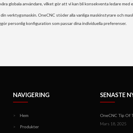
a globala användare, vilket gör att vi kan bli konsekventa ledare med en
 för din verktygsmaskin. OneCNC stöder alla vanliga maskinstyrare och ma
iggör personlig konfiguration som passar dina individuella preferenser.
NAVIGERING
SENASTE N
>
Hem
OneCNC Tip Of T
Mars 18, 2025
>
Produkter